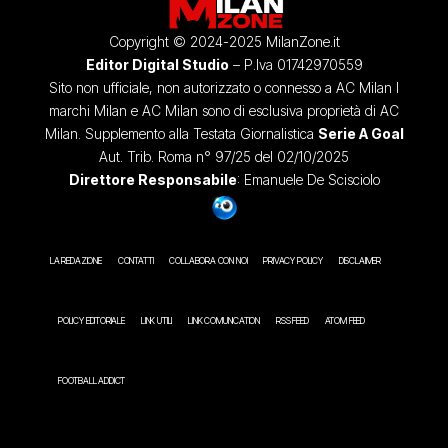
Copyright © 2024-2025 MilanZone.it
Editor Digital Studio
– P.Iva 01742970559
Sito non ufficiale, non autorizzato o connesso a AC Milan I
marchi Milan e AC Milan sono di esclusiva proprietà di AC
Milan. Supplemento alla Testata Giornalistica
Serie A Goal
Aut. Trib. Roma n° 97/25 del 02/10/2025
Direttore Responsabile
: Emanuele De Scisciolo
LA REDAZIONE
CONTATTI
COLLABORA CON NOI
PRIVACY POLICY
DISCLAIMER
POLICY EDITORIALE
LINK UTILI
LINK COMUNICATION
RSS FEED
ATOM FEED
FOOTBALL ADDICT