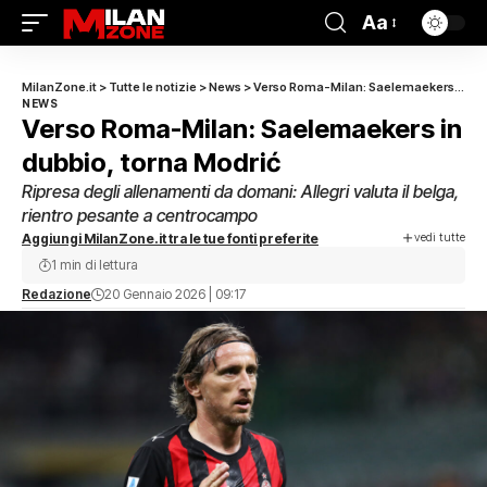
Aa
MilanZone.it
>
Tutte le notizie
>
News
>
Verso Roma-Milan: Saelemaekers in dubbio, torna Modrić
NEWS
Verso Roma-Milan: Saelemaekers in
dubbio, torna Modrić
Ripresa degli allenamenti da domani: Allegri valuta il belga,
rientro pesante a centrocampo
vedi tutte
Aggiungi MilanZone.it tra le tue fonti preferite
1 min di lettura
Redazione
20 Gennaio 2026 | 09:17