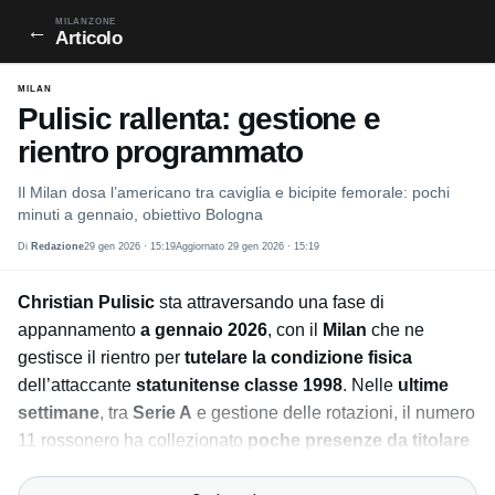
MILANZONE
←
Articolo
MILAN
Pulisic rallenta: gestione e
rientro programmato
Il Milan dosa l’americano tra caviglia e bicipite femorale: pochi
minuti a gennaio, obiettivo Bologna
Di
Redazione
29 gen 2026 · 15:19
Aggiornato 29 gen 2026 · 15:19
Christian Pulisic
sta attraversando una fase di
appannamento
a gennaio 2026
, con il
Milan
che ne
gestisce il rientro per
tutelare la condizione fisica
dell’attaccante
statunitense classe 1998
. Nelle
ultime
settimane
, tra
Serie A
e gestione delle rotazioni, il numero
11 rossonero ha collezionato
poche presenze da titolare
e zero gol
, frenato da
fastidi muscolari e articolari
che