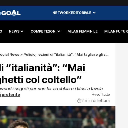
NETWORK EDITORIALE
I
O
NEWS
COMPETIZIONI
MILAN FEMMINILE
MILAN FUTU
ocial News
>
Pulisic, lezioni di “italianità”: “Mai tagliare gli spaghetti col coltello”
di “italianità”: “Mai
ghetti col coltello”
ood i segreti per non far arrabbiare i tifosi a tavola.
vedi tutte
i preferite
2 min di lettura