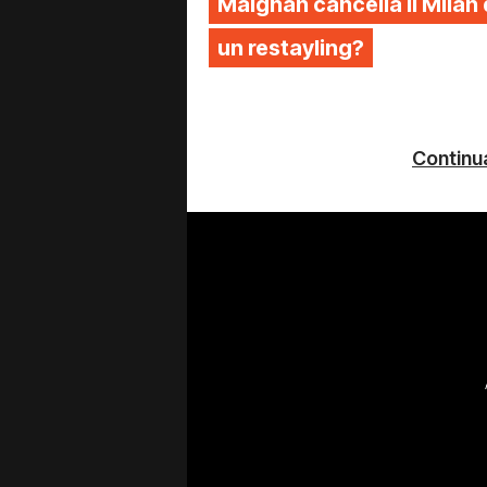
Maignan cancella il Milan 
un restayling?
Continua