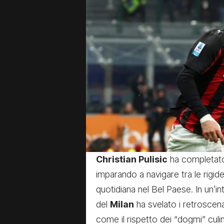
Christian Pulisic
ha completato 
imparando a navigare tra le rigide
quotidiana nel Bel Paese. In un’in
del
Milan
ha svelato i retroscen
come il rispetto dei “dogmi” cul