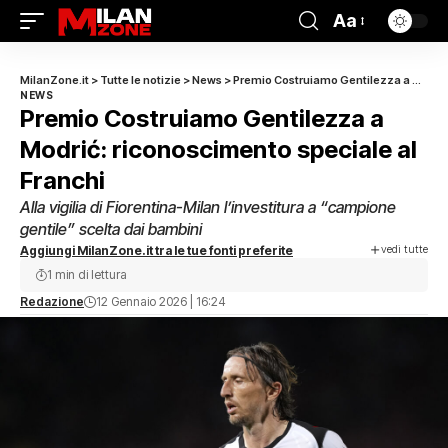
Aa
MilanZone.it
>
Tutte le notizie
>
News
>
Premio Costruiamo Gentilezza a Modrić: riconoscimento speciale al Franchi
NEWS
Premio Costruiamo Gentilezza a
Modrić: riconoscimento speciale al
Franchi
Alla vigilia di Fiorentina-Milan l’investitura a “campione
gentile” scelta dai bambini
vedi tutte
Aggiungi MilanZone.it tra le tue fonti preferite
1 min di lettura
Redazione
12 Gennaio 2026 | 16:24