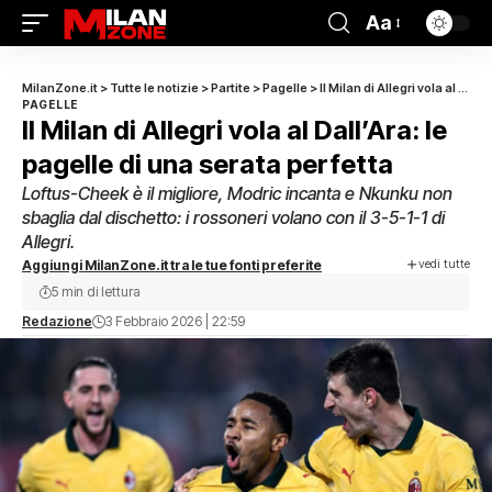
Aa
MilanZone.it
>
Tutte le notizie
>
Partite
>
Pagelle
>
Il Milan di Allegri vola al Dall’Ara: le pagelle di una serata perfetta
PAGELLE
Il Milan di Allegri vola al Dall’Ara: le
pagelle di una serata perfetta
Loftus-Cheek è il migliore, Modric incanta e Nkunku non
sbaglia dal dischetto: i rossoneri volano con il 3-5-1-1 di
Allegri.
vedi tutte
Aggiungi MilanZone.it tra le tue fonti preferite
5 min di lettura
Redazione
3 Febbraio 2026 | 22:59