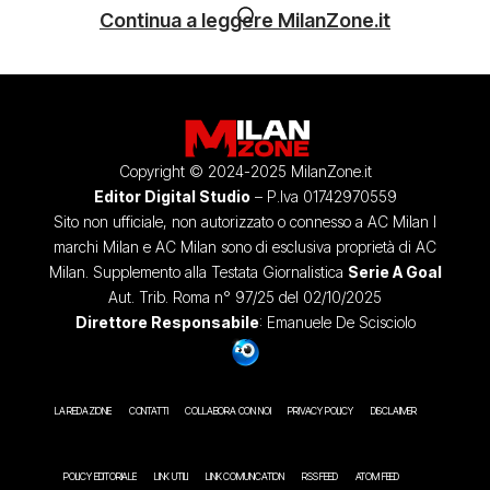
Continua a leggere MilanZone.it
Copyright © 2024-2025 MilanZone.it
Editor Digital Studio
– P.Iva 01742970559
Sito non ufficiale, non autorizzato o connesso a AC Milan I
marchi Milan e AC Milan sono di esclusiva proprietà di AC
Milan. Supplemento alla Testata Giornalistica
Serie A Goal
Aut. Trib. Roma n° 97/25 del 02/10/2025
Direttore Responsabile
: Emanuele De Scisciolo
LA REDAZIONE
CONTATTI
COLLABORA CON NOI
PRIVACY POLICY
DISCLAIMER
POLICY EDITORIALE
LINK UTILI
LINK COMUNICATION
RSS FEED
ATOM FEED