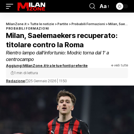
Aa
MilanZone.it
>
Tutte le notizie
>
Partite
>
Probabili Formazioni
>
Milan, Saelemaekers recuperato: titolare contro la Roma
PROBABILI FORMAZIONI
Milan, Saelemaekers recuperato:
titolare contro la Roma
Rientro lampo dall’infortunio: Modric torna dal 1’ a
centrocampo
vedi tutte
Aggiungi MilanZone.it tra le tue fonti preferite
1 min di lettura
Redazione
25 Gennaio 2026 | 11:50