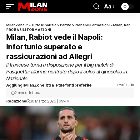
Aa
MilanZone.it
>
Tutte le notizie
>
Partite
>
Probabili Formazioni
>
Milan, Rabiot vede il Napoli: infortunio superato e rassicurazioni ad Allegri
PROBABILI FORMAZIONI
Milan, Rabiot vede il Napoli:
infortunio superato e
rassicurazioni ad Allegri
Il francese torna a disposizione per il big match di
Pasquetta: allarme rientrato dopo il colpo al ginocchio in
Nazionale.
vedi tutte
Aggiungi MilanZone.it tra le tue fonti preferite
2 min di lettura
Redazione
30 Marzo 2026 | 09:44