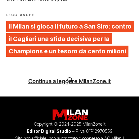
LEGGI ANCHE
Il Milan si gioca il futuro a San Siro: contro
il Cagliari una sfida decisiva per la
Champions e un tesoro da cento milioni
Continua a leggere MilanZone.it
Copyright © 2024-2025 MilanZone.it
Editor Digital Studio
– P.Iva 01742970559
Sito non ufficiale, non autorizzato o connesso a AC Milan I