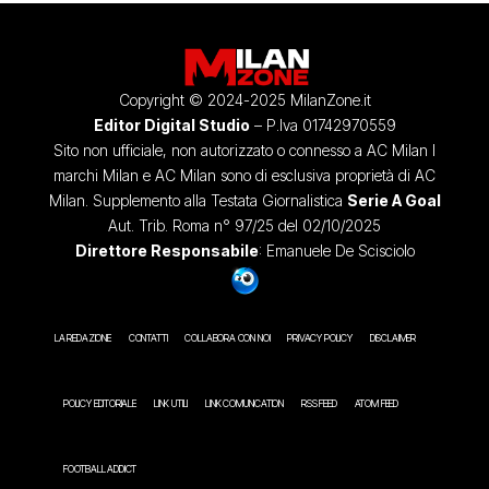
Copyright © 2024-2025 MilanZone.it
Editor Digital Studio
– P.Iva 01742970559
Sito non ufficiale, non autorizzato o connesso a AC Milan I
marchi Milan e AC Milan sono di esclusiva proprietà di AC
Milan. Supplemento alla Testata Giornalistica
Serie A Goal
Aut. Trib. Roma n° 97/25 del 02/10/2025
Direttore Responsabile
: Emanuele De Scisciolo
LA REDAZIONE
CONTATTI
COLLABORA CON NOI
PRIVACY POLICY
DISCLAIMER
POLICY EDITORIALE
LINK UTILI
LINK COMUNICATION
RSS FEED
ATOM FEED
FOOTBALL ADDICT