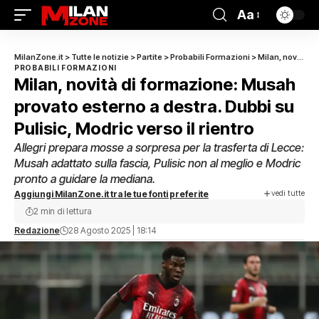
Aa
MilanZone.it
>
Tutte le notizie
>
Partite
>
Probabili Formazioni
>
Milan, novità di formazione: Musah provato esterno a destra. Dubbi su Pulisic, Modric verso il rientro
PROBABILI FORMAZIONI
Milan, novità di formazione: Musah
provato esterno a destra. Dubbi su
Pulisic, Modric verso il rientro
Allegri prepara mosse a sorpresa per la trasferta di Lecce:
Musah adattato sulla fascia, Pulisic non al meglio e Modric
pronto a guidare la mediana.
vedi tutte
Aggiungi MilanZone.it tra le tue fonti preferite
2 min di lettura
Redazione
28 Agosto 2025 | 18:14