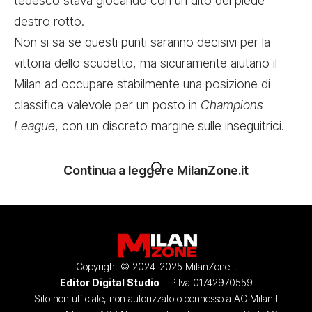
tedesco stava giocando con un dito del piede
destro rotto.
Non si sa se questi punti saranno decisivi per la
vittoria dello scudetto, ma sicuramente aiutano il
Milan ad occupare stabilmente una posizione di
classifica valevole per un posto in
Champions
League
, con un discreto margine sulle inseguitrici.
Continua a leggere MilanZone.it
Copyright © 2024-2025 MilanZone.it
Editor Digital Studio
– P.Iva 01742970559
Sito non ufficiale, non autorizzato o connesso a AC Milan I