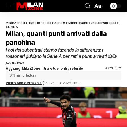
Aa
MilanZone.it
>
Tutte le notizie
>
Serie A
>
Milan, quanti punti arrivati dalla panchina
SERIE A
Milan, quanti punti arrivati dalla
panchina
I gol dei subentrati stanno facendo la differenza: i
rossoneri guidano la Serie A per reti e punti arrivati dalla
panchina
vedi tutte
Aggiungi MilanZone.it tra le tue fonti preferite
3 min di lettura
Pietro Maria Brazzale
21 Gennaio 2026 | 16:38