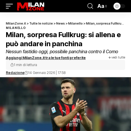
Aa
MilanZone.it
>
Tutte le notizie
>
News
>
Milanello
>
Milan, sorpresa Fullkrug: si allena e può andare in panchina
MILANELLO
Milan, sorpresa Fullkrug: si allena e
può andare in panchina
Nessun fastidio oggi, possibile panchina contro il Como
vedi tutte
Aggiungi MilanZone.it tra le tue fonti preferite
1 min di lettura
Redazione
14 Gennaio 2026 | 17:58