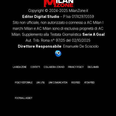
Copyright © 2024-2025 MilanZone.it
Editor Digital Studio
– P.Iva 01742970559
Sito non ufficiale, non autorizzato o connesso a AC Milan I
marchi Milan e AC Milan sono di esclusiva proprietà di AC
Milan. Supplemento alla Testata Giornalistica
Serie A Goal
Aut. Trib. Roma n° 97/25 del 02/10/2025
Direttore Responsabile
: Emanuele De Scisciolo
LA REDAZIONE
CONTATTI
COLLABORA CON NOI
PRIVACY POLICY
DISCLAIMER
POLICY EDITORIALE
LINK UTILI
LINK COMUNICATION
RSS FEED
ATOM FEED
FOOTBALL ADDICT