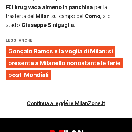
Füllkrug vada almeno in panchina
per la
trasferta del
Milan
sul campo del
Como
, allo
stadio
Giuseppe Sinigaglia
.
LEGGI ANCHE
Gonçalo Ramos e la voglia di Milan: si
presenta a Milanello nonostante le ferie
post-Mondiali
Continua a leggere MilanZone.it