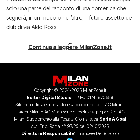
solo una parte del racconto di una domenica che
segnerà, in un modo o nell’altro, il futuro assetto del
club di via Aldo Rossi.
Continua a leggere MilanZone.it
Copyright © 2024-2025 MilanZone.it
Editor Digital Studio
– P.Iva 01742970559
Sito non ufficiale, non autorizzato o connesso a AC Milan I
marchi Milan e AC Milan sono di esclusiva proprietà di AC
Milan. Supplemento alla Testata Giornalistica
Serie A Goal
Aut. Trib. Roma n° 97/25 del 02/10/2025
Direttore Responsabile
: Emanuele De Scisciolo