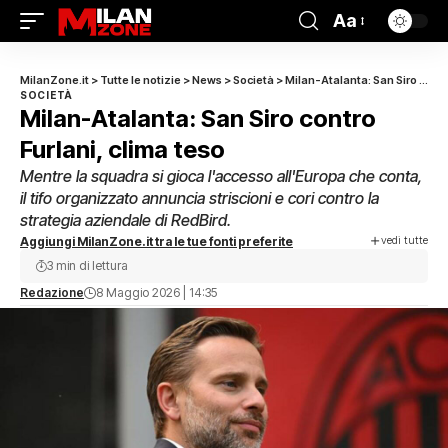
Aa
MilanZone.it
>
Tutte le notizie
>
News
>
Società
>
Milan-Atalanta: San Siro contro Furlani, clima teso
SOCIETÀ
Milan-Atalanta: San Siro contro
Furlani, clima teso
Mentre la squadra si gioca l'accesso all'Europa che conta,
il tifo organizzato annuncia striscioni e cori contro la
strategia aziendale di RedBird.
vedi tutte
Aggiungi MilanZone.it tra le tue fonti preferite
3 min di lettura
Redazione
8 Maggio 2026 | 14:35