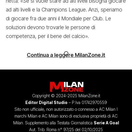
netta: «Se si vuole stare ad alti livelli bisogna giocare
ad alti livelli e la Champions League. Anzi, speriamo
di giocare fra due anni il Mondiale per Club. Le
soluzioni devono trovarle le persone di
competenza, per il bene del calcio».
Continua a leggere MilanZone.it
Copyright © 2024-2025 MilanZone.it
Editor Digital Studio
– P.Iva 01742970559
Sito non ufficiale, non autorizzato o connesso a AC Milan I
marchi Milan e AC Milan sono di esclusiva proprietà di AC
Milan. Supplemento alla Testata Giornalistica
Serie A Goal
Aut. Trib. Roma n° 97/25 del 02/10/2025