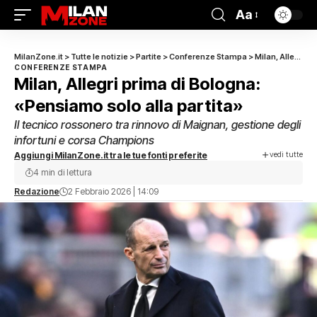
Aa
MilanZone.it
>
Tutte le notizie
>
Partite
>
Conferenze Stampa
>
Milan, Allegri prima di Bologna: «Pensiamo solo alla partita»
CONFERENZE STAMPA
Milan, Allegri prima di Bologna:
«Pensiamo solo alla partita»
Il tecnico rossonero tra rinnovo di Maignan, gestione degli
infortuni e corsa Champions
vedi tutte
Aggiungi MilanZone.it tra le tue fonti preferite
4 min di lettura
Redazione
2 Febbraio 2026 | 14:09