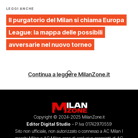
LEGGI ANCHE
Il purgatorio del Milan si chiama Europa
League: la mappa delle possibili
avversarie nel nuovo torneo
Continua a leggere MilanZone.it
Copyright © 2024-2025 MilanZone.it
Editor Digital Studio
– P.Iva 01742970559
Sito non ufficiale, non autorizzato o connesso a AC Milan I