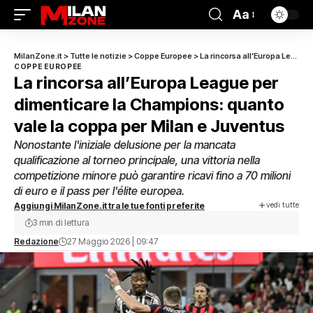
Aa
MilanZone.it
>
Tutte le notizie
>
Coppe Europee
>
La rincorsa all’Europa League per dimenticare la Champions: quanto vale la coppa per Milan e Juventus
COPPE EUROPEE
La rincorsa all’Europa League per
dimenticare la Champions: quanto
vale la coppa per Milan e Juventus
Nonostante l'iniziale delusione per la mancata
qualificazione al torneo principale, una vittoria nella
competizione minore può garantire ricavi fino a 70 milioni
di euro e il pass per l'élite europea.
vedi tutte
Aggiungi MilanZone.it tra le tue fonti preferite
3 min di lettura
Redazione
27 Maggio 2026 | 09:47