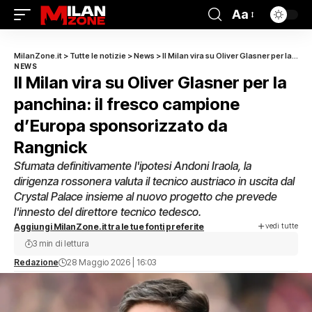
Aa
MilanZone.it
>
Tutte le notizie
>
News
>
Il Milan vira su Oliver Glasner per la panchina: il fresco campione d’Europa sponsorizzato da Rangnick
NEWS
Il Milan vira su Oliver Glasner per la
panchina: il fresco campione
d’Europa sponsorizzato da
Rangnick
Sfumata definitivamente l'ipotesi Andoni Iraola, la
dirigenza rossonera valuta il tecnico austriaco in uscita dal
Crystal Palace insieme al nuovo progetto che prevede
l'innesto del direttore tecnico tedesco.
vedi tutte
Aggiungi MilanZone.it tra le tue fonti preferite
3 min di lettura
Redazione
28 Maggio 2026 | 16:03