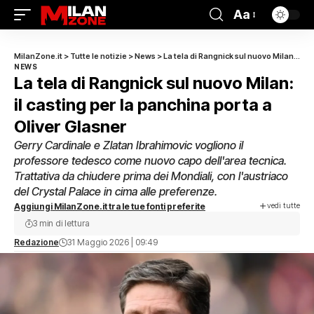
Aa
MilanZone.it
>
Tutte le notizie
>
News
>
La tela di Rangnick sul nuovo Milan: il casting per la panchina porta a Oliver Glasner
NEWS
La tela di Rangnick sul nuovo Milan:
il casting per la panchina porta a
Oliver Glasner
Gerry Cardinale e Zlatan Ibrahimovic vogliono il
professore tedesco come nuovo capo dell'area tecnica.
Trattativa da chiudere prima dei Mondiali, con l'austriaco
del Crystal Palace in cima alle preferenze.
vedi tutte
Aggiungi MilanZone.it tra le tue fonti preferite
3 min di lettura
Redazione
31 Maggio 2026 | 09:49