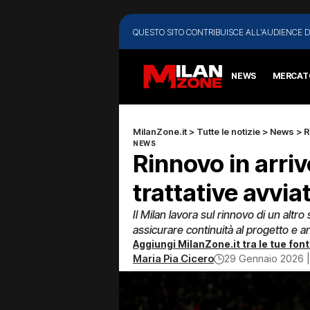
QUESTO SITO CONTRIBUISCE ALL'AUDIENCE D
NEWS
MERCAT
MilanZone.it
>
Tutte le notizie
>
News
>
R
NEWS
Rinnovo in arriv
trattative avvia
Il Milan lavora sul rinnovo di un altro 
assicurare continuità al progetto e an
Aggiungi MilanZone.it tra le tue font
Maria Pia Cicero
29 Gennaio 2026 |