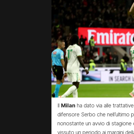
Il
Milan
ha dato via alle trattative
difensore Serbo che nell’ultimo p
nonostante un avvio di stagione 
vissuto un periodo ai margini de