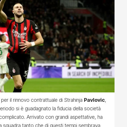
 per il rinnovo contrattuale di Strahinja
Pavlovic
,
eriodo si è guadagnato la fiducia della società
complicato. Arrivato con grandi aspettative, ha
lla squadra tanto che di questi tempi sembrava