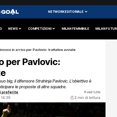
NETWORK EDITORIALE
I
O
NEWS
COMPETIZIONI
MILAN FEMMINILE
MILAN FUTU
innovo in arrivo per Pavlovic: trattative avviate
o per Pavlovic:
te
suo big, il difensore Strahinja Pavlovic. L'obiettivo è
ticipare le proposte di altre squadre.
vedi tutte
i preferite
 14:39
3 min di lettura