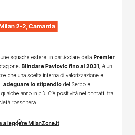
-Milan 2-2, Camarda
lcune squadre estere, in particolare della
Premier
 stagione.
Blindare Pavlovic fino al 2031
, è un
tre che una scelta interna di valorizzazione e
di
adeguare lo stipendio
del Serbo e
qualche anno in più. C’è positività nei contatti tra
cietà rossonera.
 a leggere MilanZone.it