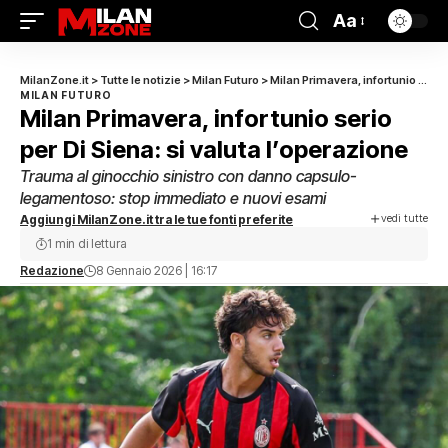
Aa
MilanZone.it
>
Tutte le notizie
>
Milan Futuro
>
Milan Primavera, infortunio serio per Di Siena: si valuta l’operazione
MILAN FUTURO
Milan Primavera, infortunio serio
per Di Siena: si valuta l’operazione
Trauma al ginocchio sinistro con danno capsulo-
legamentoso: stop immediato e nuovi esami
vedi tutte
Aggiungi MilanZone.it tra le tue fonti preferite
1 min di lettura
Redazione
8 Gennaio 2026 | 16:17