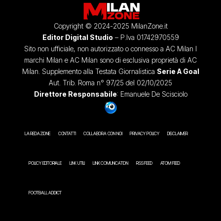
Copyright © 2024-2025 MilanZone.it
Editor Digital Studio
– P.Iva 01742970559
Sito non ufficiale, non autorizzato o connesso a AC Milan I
marchi Milan e AC Milan sono di esclusiva proprietà di AC
Milan. Supplemento alla Testata Giornalistica
Serie A Goal
Aut. Trib. Roma n° 97/25 del 02/10/2025
Direttore Responsabile
: Emanuele De Scisciolo
LA REDAZIONE
CONTATTI
COLLABORA CON NOI
PRIVACY POLICY
DISCLAIMER
POLICY EDITORIALE
LINK UTILI
LINK COMUNICATION
RSS FEED
ATOM FEED
FOOTBALL ADDICT