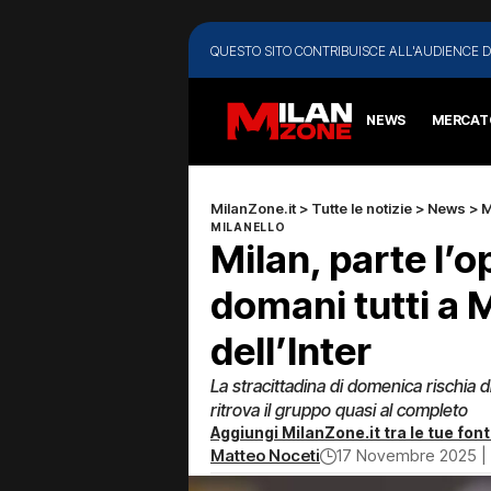
QUESTO SITO CONTRIBUISCE ALL'AUDIENCE D
NEWS
MERCAT
MilanZone.it
>
Tutte le notizie
>
News
>
M
MILANELLO
Milan, parte l’
domani tutti a M
dell’Inter
La stracittadina di domenica rischia di
ritrova il gruppo quasi al completo
Aggiungi MilanZone.it tra le tue font
Matteo Noceti
17 Novembre 2025 | 