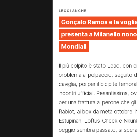
LEGGI ANCHE
Gonçalo Ramos e la voglia 
presenta a Milanello nono
Mondiali
Il più colpito è stato Leao, con c
problema al polpaccio, seguito 
caviglia, poi per il bicipite femo
incontri ufficiali. Pesantissima, 
per una frattura al perone che gl
Rabiot, ai box da metà ottobre.
Estupinan, Loftus-Cheek e Nkunku,
peggio sembra passato, si spera di