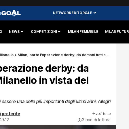
NETWORK EDITORIALE
I
O
NEWS
COMPETIZIONI
MILAN FEMMINILE
MILAN FUTU
ilanello
>
Milan, parte l’operazione derby: da domani tutti a Milanello in vista del dell’Inter
operazione derby: da
ilanello in vista del
 essere una delle più importanti degli ultimi anni: Allegri
vedi tutte
i preferite
19:12
3 min di lettura