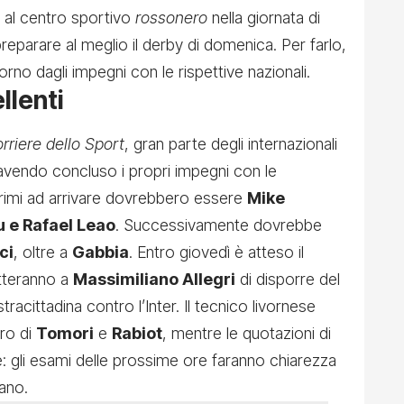
à al centro sportivo
rossonero
nella giornata di
reparare al meglio il derby di domenica. Per farlo,
torno dagli impegni con le rispettive nazionali.
llenti
rriere dello Sport
, gran parte degli internazionali
 avendo concluso i propri impegni con le
primi ad arrivare dovrebbero essere
Mike
 e Rafael Leao
. Successivamente dovrebbe
ci
, oltre a
Gabbia
. Entro giovedì è atteso il
metteranno a
Massimiliano Allegri
di disporre del
racittadina contro l’Inter. Il tecnico livornese
ero di
Tomori
e
Rabiot
, mentre le quotazioni di
 gli esami delle prossime ore faranno chiarezza
ano.