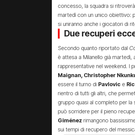
concesso, la squadra si ritrover
martedì con un unico obiettivo: p
si uniranno anche i giocatori di ri
Due recuperi ecce
Secondo quanto riportato dal
Co
è attesa a Milanello già martedì,
rappresentative nel weekend. I 
Maignan, Christopher Nkunku
essere il turno di
Pavlovic
e
Ric
rientro di tutti gli altri, che per
gruppo quasi al completo per la st
può sorridere per il pieno recup
Giménez
rimangono bassissime:
sui tempi di recupero del messic