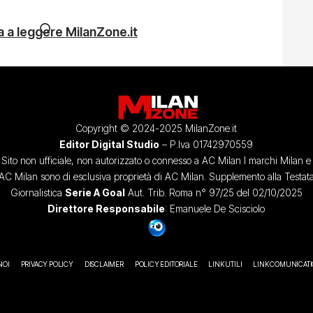
 a leggere MilanZone.it
Copyright © 2024-2025 MilanZone.it
Editor Digital Studio
– P.Iva 01742970559
Sito non ufficiale, non autorizzato o connesso a AC Milan I marchi Milan e
AC Milan sono di esclusiva proprietà di AC Milan. Supplemento alla Testat
Giornalistica
Serie A Goal
Aut. Trib. Roma n° 97/25 del 02/10/2025
Direttore Responsabile
: Emanuele De Scisciolo
NOI
PRIVACY POLICY
DISCLAIMER
POLICY EDITORIALE
LINK UTILI
LINK COMUNICAT