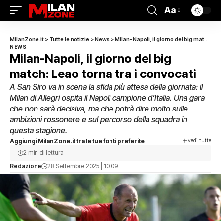
Aa
MilanZone.it
>
Tutte le notizie
>
News
>
Milan-Napoli, il giorno del big match: Leao torna tra i convocati
NEWS
Milan-Napoli, il giorno del big
match: Leao torna tra i convocati
A San Siro va in scena la sfida più attesa della giornata: il
Milan di Allegri ospita il Napoli campione d’Italia. Una gara
che non sarà decisiva, ma che potrà dire molto sulle
ambizioni rossonere e sul percorso della squadra in
questa stagione.
vedi tutte
Aggiungi MilanZone.it tra le tue fonti preferite
2 min di lettura
Redazione
28 Settembre 2025 | 10:09