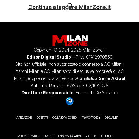
Continua a leggere MilanZone.it
Copyright © 2024-2025 MilanZone.it
Editor Digital Studio
– P.Iva 01742970559
Sito non ufficiale, non autorizzato o connesso a AC Milan I
marchi Milan e AC Milan sono di esclusiva proprietà di AC
Milan. Supplemento alla Testata Giornalistica
Serie A Goal
Aut. Trib. Roma n° 97/25 del 02/10/2025
Direttore Responsabile
: Emanuele De Scisciolo
LA REDAZIONE
CONTATTI
COLLABORA CON NOI
PRIVACY POLICY
DISCLAIMER
POLICY EDITORIALE
LINK UTILI
LINK COMUNICATION
RSS FEED
ATOM FEED