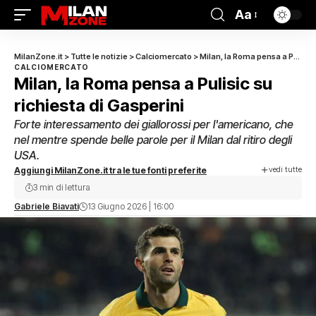
Aa
MilanZone.it
>
Tutte le notizie
>
Calciomercato
>
Milan, la Roma pensa a Pulisic su richiesta di Gasperini
CALCIOMERCATO
Milan, la Roma pensa a Pulisic su
richiesta di Gasperini
Forte interessamento dei giallorossi per l'americano, che
nel mentre spende belle parole per il Milan dal ritiro degli
USA.
vedi tutte
Aggiungi MilanZone.it tra le tue fonti preferite
3 min di lettura
Gabriele Biavati
13 Giugno 2026 | 16:00