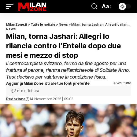
Aa
MilanZone.it
>
Tutte le notizie
>
News
>
Milan, torna Jashari: Allegri lo rilancia contro l’Entella dopo due mesi e mezzo di stop
NEWS
Milan, torna Jashari: Allegri lo
rilancia contro l’Entella dopo due
mesi e mezzo di stop
Il centrocampista svizzero, fermo da fine agosto per una
frattura al perone, rientra nell’amichevole di Solbiate Arno.
Test decisivo per valutarne la condizione fisica.
vedi tutte
Aggiungi MilanZone.it tra le tue fonti preferite
3 min di lettura
Redazione
14 Novembre 2025 | 09:03