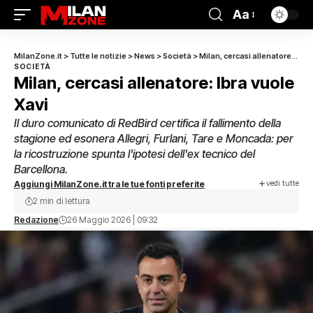
Aa
MilanZone.it
>
Tutte le notizie
>
News
>
Società
>
Milan, cercasi allenatore: Ibra vuole Xavi
SOCIETÀ
Milan, cercasi allenatore: Ibra vuole
Xavi
Il duro comunicato di RedBird certifica il fallimento della
stagione ed esonera Allegri, Furlani, Tare e Moncada: per
la ricostruzione spunta l'ipotesi dell'ex tecnico del
Barcellona.
vedi tutte
Aggiungi MilanZone.it tra le tue fonti preferite
2 min di lettura
Redazione
26 Maggio 2026 | 09:32