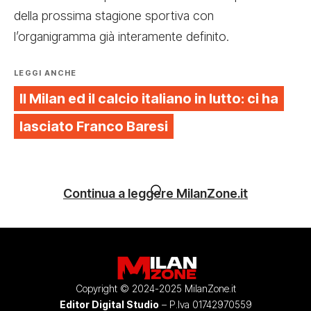
della prossima stagione sportiva con
l’organigramma già interamente definito.
LEGGI ANCHE
Il Milan ed il calcio italiano in lutto: ci ha
lasciato Franco Baresi
Continua a leggere MilanZone.it
Copyright © 2024-2025 MilanZone.it
Editor Digital Studio
– P.Iva 01742970559