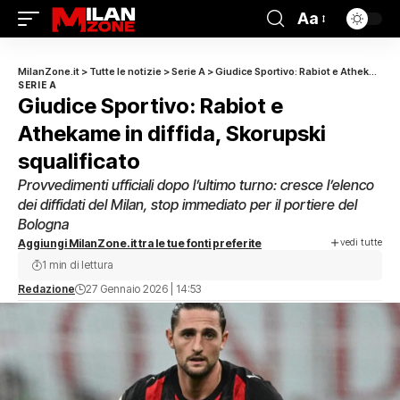
Aa
MilanZone.it
>
Tutte le notizie
>
Serie A
>
Giudice Sportivo: Rabiot e Athekame in diffida, Skorupski squalificato
SERIE A
Giudice Sportivo: Rabiot e
Athekame in diffida, Skorupski
squalificato
Provvedimenti ufficiali dopo l’ultimo turno: cresce l’elenco
dei diffidati del Milan, stop immediato per il portiere del
Bologna
vedi tutte
Aggiungi MilanZone.it tra le tue fonti preferite
1 min di lettura
Redazione
27 Gennaio 2026 | 14:53