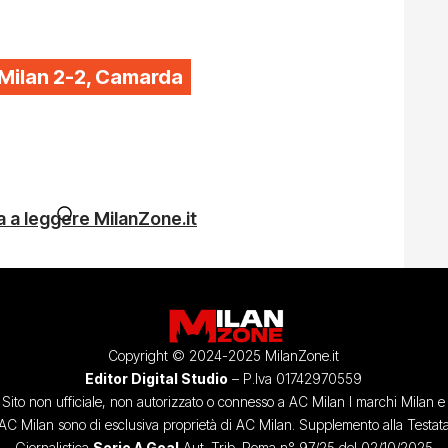
-Milan 2-2, Camarda
 a leggere MilanZone.it
Copyright © 2024-2025 MilanZone.it
Editor Digital Studio
– P.Iva 01742970559
Sito non ufficiale, non autorizzato o connesso a AC Milan I marchi Milan e
AC Milan sono di esclusiva proprietà di AC Milan. Supplemento alla Testat
Giornalistica
Serie A Goal
Aut. Trib. Roma n° 97/25 del 02/10/2025