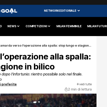
NETWORK EDITORIALE
I
O
NEWS
COMPETIZIONI
MILAN FEMMINILE
MILAN FUTU
amarda verso l’operazione alla spalla: stop lungo e stagione in bilico
’operazione alla spalla:
gione in bilico
dopo l’infortunio: rientro possibile solo nel finale.
to
vedi tutte
i preferite
2 min di lettura