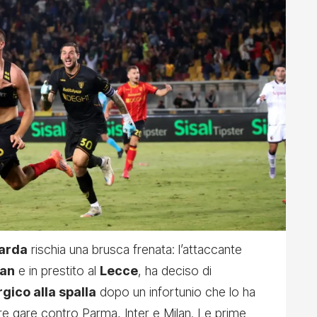
arda
rischia una brusca frenata: l’attaccante
lan
e in prestito al
Lecce
, ha deciso di
gico alla spalla
dopo un infortunio che lo ha
 tre gare contro Parma, Inter e Milan. Le prime