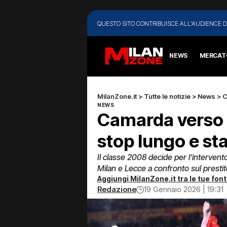
QUESTO SITO CONTRIBUISCE ALL'AUDIENCE D
NEWS
MERCAT
MilanZone.it
>
Tutte le notizie
>
News
>
C
NEWS
Camarda verso l
stop lungo e sta
Il classe 2008 decide per l’intervento 
Milan e Lecce a confronto sul presti
Aggiungi MilanZone.it tra le tue font
Redazione
19 Gennaio 2026 | 19:31