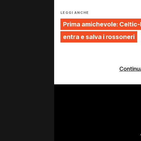
LEGGI ANCHE
Prima amichevole: Celtic
entra e salva i rossoneri
Continua