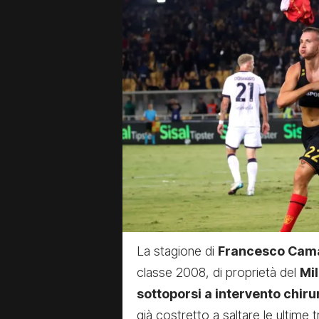
La stagione di
Francesco Cam
classe 2008, di proprietà del
Mi
sottoporsi a intervento chirur
già costretto a saltare le ultime