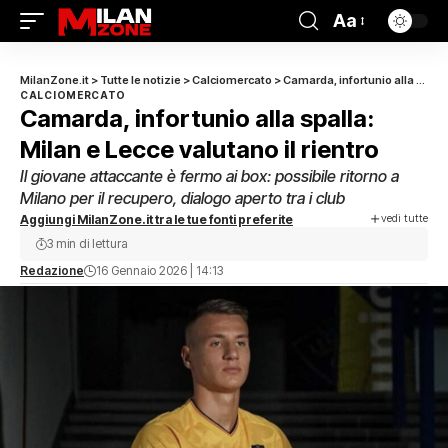
Aa
MilanZone.it
>
Tutte le notizie
>
Calciomercato
>
Camarda, infortunio alla spalla: Milan e Lecce valutano il rientro
CALCIOMERCATO
Camarda, infortunio alla spalla:
Milan e Lecce valutano il rientro
Il giovane attaccante è fermo ai box: possibile ritorno a
Milano per il recupero, dialogo aperto tra i club
vedi tutte
Aggiungi MilanZone.it tra le tue fonti preferite
3 min di lettura
Redazione
16 Gennaio 2026 | 14:13