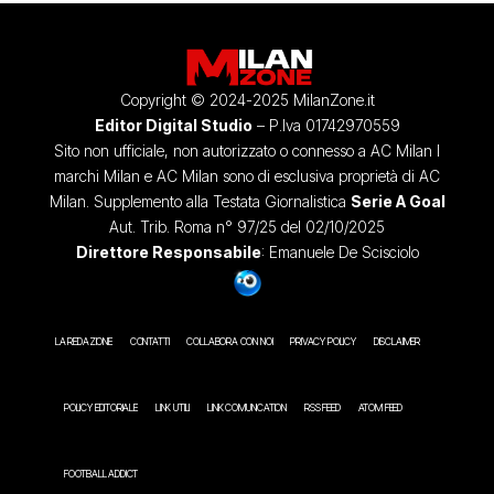
Copyright © 2024-2025 MilanZone.it
Editor Digital Studio
– P.Iva 01742970559
Sito non ufficiale, non autorizzato o connesso a AC Milan I
marchi Milan e AC Milan sono di esclusiva proprietà di AC
Milan. Supplemento alla Testata Giornalistica
Serie A Goal
Aut. Trib. Roma n° 97/25 del 02/10/2025
Direttore Responsabile
: Emanuele De Scisciolo
LA REDAZIONE
CONTATTI
COLLABORA CON NOI
PRIVACY POLICY
DISCLAIMER
POLICY EDITORIALE
LINK UTILI
LINK COMUNICATION
RSS FEED
ATOM FEED
FOOTBALL ADDICT