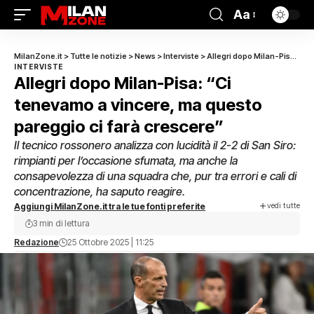
Aa
MilanZone.it
>
Tutte le notizie
>
News
>
Interviste
>
Allegri dopo Milan-Pisa: “Ci tenevamo a vincere, ma questo pareggio ci farà crescere”
INTERVISTE
Allegri dopo Milan-Pisa: “Ci
tenevamo a vincere, ma questo
pareggio ci farà crescere”
Il tecnico rossonero analizza con lucidità il 2-2 di San Siro:
rimpianti per l’occasione sfumata, ma anche la
consapevolezza di una squadra che, pur tra errori e cali di
concentrazione, ha saputo reagire.
vedi tutte
Aggiungi MilanZone.it tra le tue fonti preferite
3 min di lettura
Redazione
25 Ottobre 2025 | 11:25