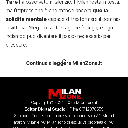
Tare
ha osservato in silenzio. Il Milan resta in testa,
ma l’impressione è che manchi ancora
quella
solidità mentale
capace di trasformare il dominio
in vittoria. Allegri lo sa: la stagione è lunga, e ogni
inciampo può diventare il passo necessario per
crescere.
Continua a leggere MilanZone.it
Copyright © 2024-2025 MilanZone.it
Editor Digital Studio
– P.Iva 01742970559
Sito non ufficiale, non autorizzato o connesso a AC Milan I
marchi Milan e AC Milan sono di esclusiva proprietà di AC