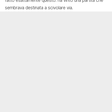
fatto esattamente questo: ha vinto una partita che
sembrava destinata a scivolare via.