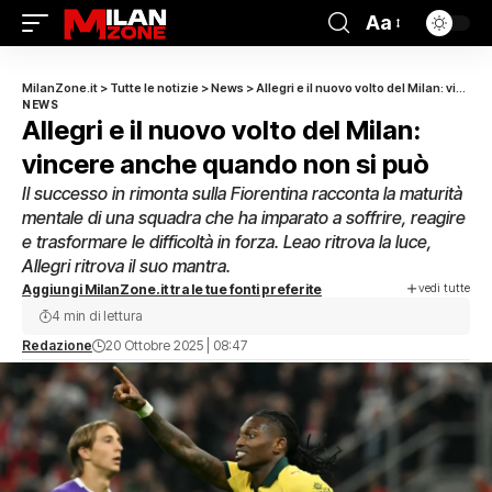
Aa
MilanZone.it
>
Tutte le notizie
>
News
>
Allegri e il nuovo volto del Milan: vincere anche quando non si può
NEWS
Allegri e il nuovo volto del Milan:
vincere anche quando non si può
Il successo in rimonta sulla Fiorentina racconta la maturità
mentale di una squadra che ha imparato a soffrire, reagire
e trasformare le difficoltà in forza. Leao ritrova la luce,
Allegri ritrova il suo mantra.
vedi tutte
Aggiungi MilanZone.it tra le tue fonti preferite
4 min di lettura
Redazione
20 Ottobre 2025 | 08:47