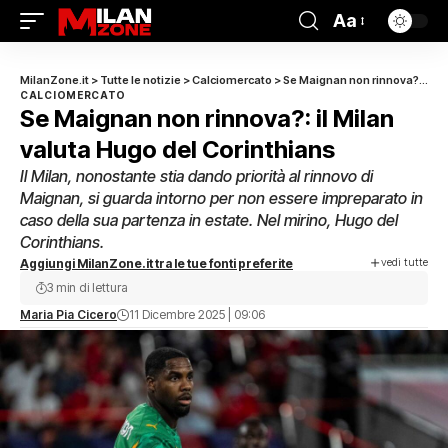
Aa
MilanZone.it
>
Tutte le notizie
>
Calciomercato
>
Se Maignan non rinnova?: il Milan valuta Hugo del Corinthians
CALCIOMERCATO
Se Maignan non rinnova?: il Milan
valuta Hugo del Corinthians
Il Milan, nonostante stia dando priorità al rinnovo di
Maignan, si guarda intorno per non essere impreparato in
caso della sua partenza in estate. Nel mirino, Hugo del
Corinthians.
vedi tutte
Aggiungi MilanZone.it tra le tue fonti preferite
3 min di lettura
Maria Pia Cicero
11 Dicembre 2025 | 09:06