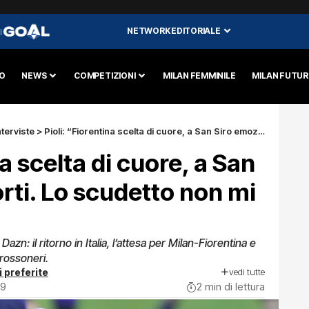
NETWORK EDITORIALE
I
O
NEWS
COMPETIZIONI
MILAN FEMMINILE
MILAN FUTU
nterviste
>
Pioli: “Fiorentina scelta di cuore, a San Siro emozioni forti. Lo scudetto non mi ha cambiato”
na scelta di cuore, a San
orti. Lo scudetto non mi
Dazn: il ritorno in Italia, l’attesa per Milan-Fiorentina e
 rossoneri.
vedi tutte
i preferite
49
2 min di lettura