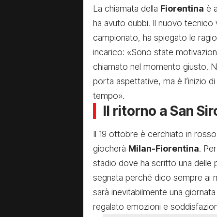
La chiamata della
Fiorentina
è a
ha avuto dubbi. Il nuovo tecnico v
campionato, ha spiegato le ragioni
incarico: «Sono state motivazioni
chiamato nel momento giusto. No
porta aspettative, ma è l’inizio d
tempo».
Il ritorno a San Sir
Il 19 ottobre è cerchiato in rosso
giocherà
Milan-Fiorentina
. Per
stadio dove ha scritto una delle p
segnata perché dico sempre ai mi
sarà inevitabilmente una giornat
regalato emozioni e soddisfazion