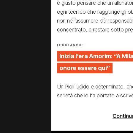
è giusto pensare che un allenator
ogni tecnico che raggiunge gli ob
non nell’assumere più responsabi
concentrato, a restare sotto pres
LEGGI ANCHE
Inizia l’era Amorim: “A Mil
onore essere qui”
Un Pioli lucido e determinato, ch
serietà che lo ha portato a scrive
Continua