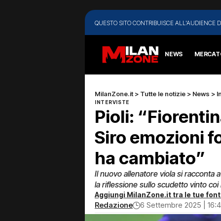
QUESTO SITO CONTRIBUISCE ALL'AUDIENCE D
NEWS
MERCAT
MilanZone.it
>
Tutte le notizie
>
News
>
I
INTERVISTE
Pioli: “Fiorenti
Siro emozioni f
ha cambiato”
Il nuovo allenatore viola si racconta a 
la riflessione sullo scudetto vinto coi
Aggiungi MilanZone.it tra le tue font
Redazione
6 Settembre 2025 | 16: