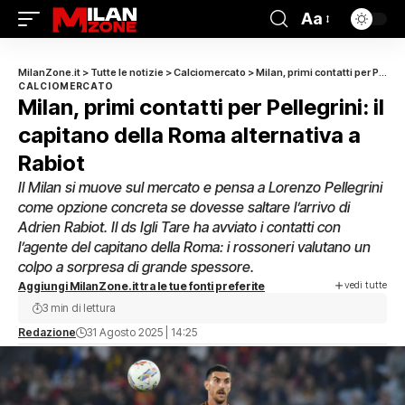
Aa
MilanZone.it
>
Tutte le notizie
>
Calciomercato
>
Milan, primi contatti per Pellegrini: il capitano della Roma alternativa a Rabiot
CALCIOMERCATO
Milan, primi contatti per Pellegrini: il
capitano della Roma alternativa a
Rabiot
Il Milan si muove sul mercato e pensa a Lorenzo Pellegrini
come opzione concreta se dovesse saltare l’arrivo di
Adrien Rabiot. Il ds Igli Tare ha avviato i contatti con
l’agente del capitano della Roma: i rossoneri valutano un
colpo a sorpresa di grande spessore.
vedi tutte
Aggiungi MilanZone.it tra le tue fonti preferite
3 min di lettura
Redazione
31 Agosto 2025 | 14:25