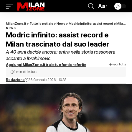
Aa
MilanZone.it
>
Tutte le notizie
>
News
>
Modric infinito: assist record e Milan trascinato dal suo leader
NEWS
Modric infinito: assist record e
Milan trascinato dal suo leader
A 40 anni decide ancora: entra nella storia rossonera
accanto a Ibrahimovic
vedi tutte
Aggiungi MilanZone.it tra le tue fonti preferite
1 min di lettura
Redazione
26 Gennaio 2026 | 10:33