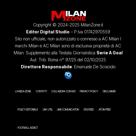
Copyright © 2024-2025 MilanZone.it
Editor Digital Studio
– P.Iva 01742970559
Sito non ufficiale, non autorizzato o connesso a AC Milan I
marchi Milan e AC Milan sono di esclusiva proprietà di AC
Milan. Supplemento alla Testata Giornalistica
Serie A Goal
Aut. Trib. Roma n° 97/25 del 02/10/2025
Direttore Responsabile
: Emanuele De Scisciolo
LA REDAZIONE
CONTATTI
COLLABORA CON NOI
PRIVACY POLICY
DISCLAIMER
POLICY EDITORIALE
LINK UTILI
LINK COMUNICATION
RSS FEED
ATOM FEED
FOOTBALL ADDICT