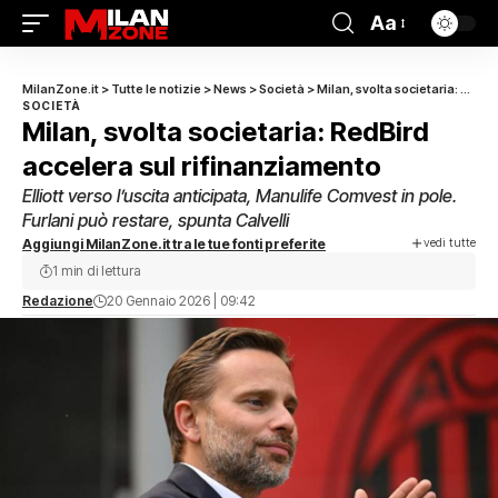
Aa
MilanZone.it
>
Tutte le notizie
>
News
>
Società
>
Milan, svolta societaria: RedBird accelera sul rifinanziamento
SOCIETÀ
Milan, svolta societaria: RedBird
accelera sul rifinanziamento
Elliott verso l’uscita anticipata, Manulife Comvest in pole.
Furlani può restare, spunta Calvelli
vedi tutte
Aggiungi MilanZone.it tra le tue fonti preferite
1 min di lettura
Redazione
20 Gennaio 2026 | 09:42