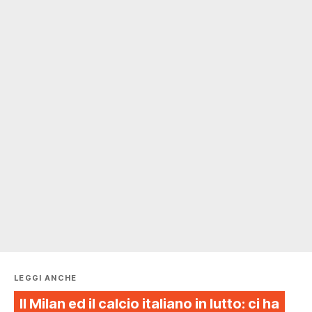
LEGGI ANCHE
Il Milan ed il calcio italiano in lutto: ci ha