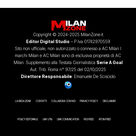
Copyright © 2024-2025 MilanZone.it
Editor Digital Studio
– P.Iva 01742970559
Sito non ufficiale, non autorizzato o connesso a AC Milan I
marchi Milan e AC Milan sono di esclusiva proprietà di AC
Milan. Supplemento alla Testata Giornalistica
Serie A Goal
Aut. Trib. Roma n° 97/25 del 02/10/2025
Direttore Responsabile
: Emanuele De Scisciolo
LA REDAZIONE
CONTATTI
COLLABORA CON NOI
PRIVACY POLICY
DISCLAIMER
POLICY EDITORIALE
LINK UTILI
LINK COMUNICATION
RSS FEED
ATOM FEED