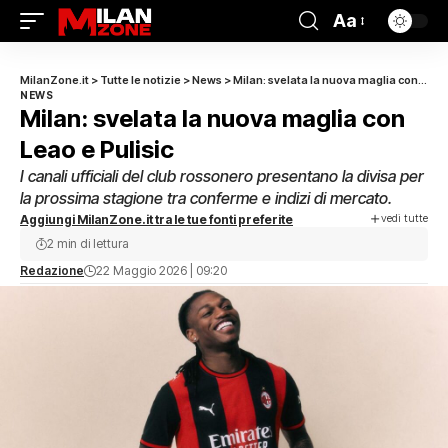
Aa
MilanZone.it
>
Tutte le notizie
>
News
>
Milan: svelata la nuova maglia con Leao e Pulisic
NEWS
Milan: svelata la nuova maglia con
Leao e Pulisic
I canali ufficiali del club rossonero presentano la divisa per
la prossima stagione tra conferme e indizi di mercato.
vedi tutte
Aggiungi MilanZone.it tra le tue fonti preferite
2 min di lettura
Redazione
22 Maggio 2026 | 09:20