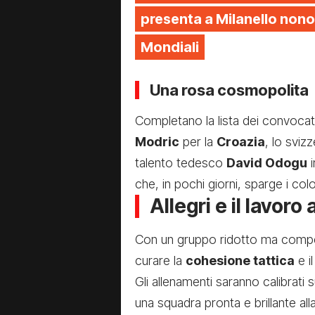
presenta a Milanello nono
Mondiali
Una rosa cosmopolita
Completano la lista dei convocat
Modric
per la
Croazia
, lo sviz
talento tedesco
David Odogu
i
che, in pochi giorni, sparge i colo
Allegri e il lavoro 
Con un gruppo ridotto ma compe
curare la
cohesione tattica
e i
Gli allenamenti saranno calibrati s
una squadra pronta e brillante alla