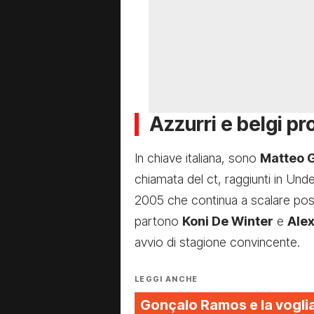
Azzurri e belgi pr
In chiave italiana, sono
Matteo 
chiamata del ct, raggiunti in Und
2005 che continua a scalare posi
partono
Koni De Winter
e
Ale
avvio di stagione convincente.
LEGGI ANCHE
Gonçalo Ramos e la voglia 