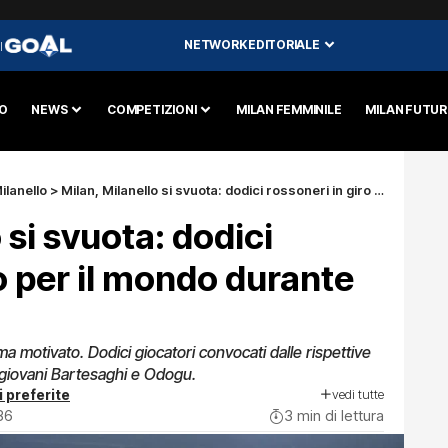
NETWORK EDITORIALE
I
O
NEWS
COMPETIZIONI
MILAN FEMMINILE
MILAN FUTU
ilanello
>
Milan, Milanello si svuota: dodici rossoneri in giro per il mondo durante la sosta
 si svuota: dodici
ro per il mondo durante
ma motivato. Dodici giocatori convocati dalle rispettive
i giovani Bartesaghi e Odogu.
vedi tutte
i preferite
36
3 min di lettura