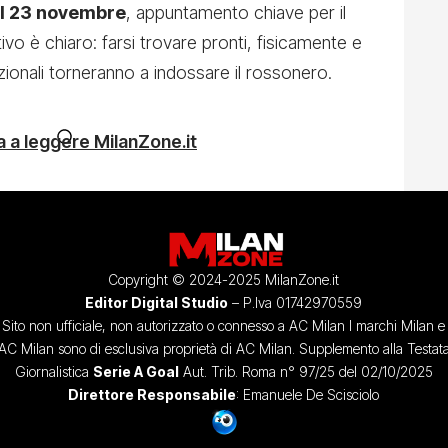
l 23 novembre
, appuntamento chiave per il
ivo è chiaro: farsi trovare pronti, fisicamente e
ionali torneranno a indossare il rossonero.
 a leggere MilanZone.it
Copyright © 2024-2025 MilanZone.it
Editor Digital Studio
– P.Iva 01742970559
Sito non ufficiale, non autorizzato o connesso a AC Milan I marchi Milan e
AC Milan sono di esclusiva proprietà di AC Milan. Supplemento alla Testat
Giornalistica
Serie A Goal
Aut. Trib. Roma n° 97/25 del 02/10/2025
Direttore Responsabile
: Emanuele De Scisciolo