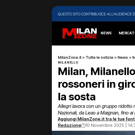
QUESTO SITO CONTRIBUISCE ALL'AUDIENCE D
NEWS
MERCAT
MilanZone.it
>
Tutte le notizie
>
News
>
M
MILANELLO
Milan, Milanello
rossoneri in gi
la sosta
Allegri lavora con un gruppo ridotto 
Nazionali, da Leao a Maignan, fino a
Aggiungi MilanZone.it tra le tue font
Redazione
10 Novembre 2025 | 14: