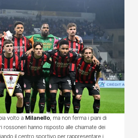
ia volto a
Milanello
, ma non ferma i piani di
ri rossoneri hanno risposto alle chiamate dei
ciando il centro sportivo per rappresentare i