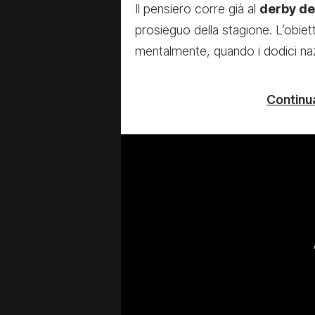
Il pensiero corre già al
derby de
prosieguo della stagione. L’obiett
mentalmente, quando i dodici naz
Continua