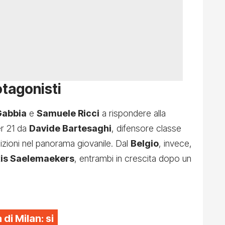
otagonisti
Gabbia
e
Samuele Ricci
a rispondere alla
er 21 da
Davide Bartesaghi
, difensore classe
zioni nel panorama giovanile. Dal
Belgio
, invece,
xis Saelemaekers
, entrambi in crescita dopo un
di Milan: si