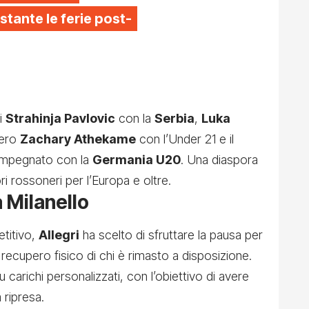
stante le ferie post-
i
Strahinja Pavlovic
con la
Serbia
,
Luka
zero
Zachary Athekame
con l’Under 21 e il
mpegnato con la
Germania U20
. Una diaspora
ri rossoneri per l’Europa e oltre.
a Milanello
titivo,
Allegri
ha scelto di sfruttare la pausa per
l recupero fisico di chi è rimasto a disposizione.
u carichi personalizzati, con l’obiettivo di avere
 ripresa.