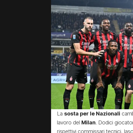
La
sosta per le Nazionali
camb
lavoro del
Milan
. Dodici giocato
rispettivi commissari tecnici, las