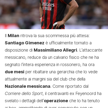
Il
Milan
ritrova la sua scommessa più attesa:
Santiago Gimenez
è ufficialmente tornato a
disposizione di
Massimiliano Allegri
. L’attaccante
messicano, reduce da un calvario fisico che ne ha
segnato l’intera esperienza in rossonero, ha ora
due mesi
per ribaltare una gerarchia che lo vede
attualmente ai margini sia del club che della
Nazionale messicana
. Come riportato dal
Corriere dello Sport
, il centravanti ex Feyenoord ha
svelato i dettagli dell’
operazione
che lo ha tenuto
ai box, ammettendo di aver convissuto con un