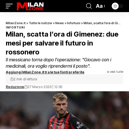
Aa
MilanZone.it
>
Tutte le notizie
>
News
>
Infortuni
>
Milan, scatta l’ora di Gimenez: due mesi per salvare il futuro in rossonero
INFORTUNI
Milan, scatta l’ora di Gimenez: due
mesi per salvare il futuro in
rossonero
Il messicano torna dopo l'operazione: "Giocavo con i
medicinali, ora voglio riprendermi il posto".
vedi tutte
Aggiungi MilanZone.it tra le tue fonti preferite
2 min di lettura
Redazione
27 Marzo 2026 | 12:36