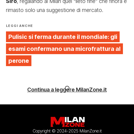
Siro
, regalando al Milan quel “lieto fine” che finora è
rimasto solo una suggestione di mercato.
LEGGI ANCHE
Pulisic si ferma durante il mondiale: gli
esami confermano una microfrattura al
perone
Continua a leggere MilanZone.it
Copyright © 2024-2025 MilanZone.it