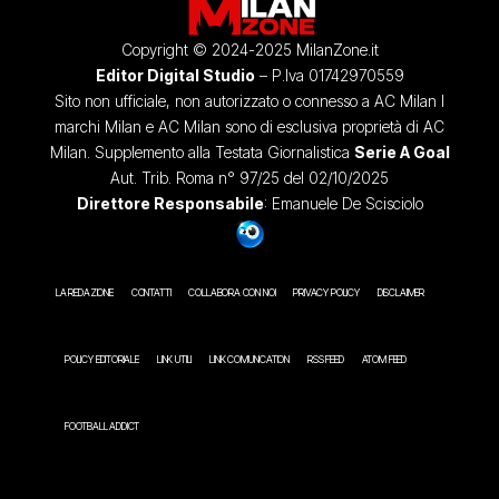
Copyright © 2024-2025 MilanZone.it
Editor Digital Studio
– P.Iva 01742970559
Sito non ufficiale, non autorizzato o connesso a AC Milan I
marchi Milan e AC Milan sono di esclusiva proprietà di AC
Milan. Supplemento alla Testata Giornalistica
Serie A Goal
Aut. Trib. Roma n° 97/25 del 02/10/2025
Direttore Responsabile
: Emanuele De Scisciolo
LA REDAZIONE
CONTATTI
COLLABORA CON NOI
PRIVACY POLICY
DISCLAIMER
POLICY EDITORIALE
LINK UTILI
LINK COMUNICATION
RSS FEED
ATOM FEED
FOOTBALL ADDICT