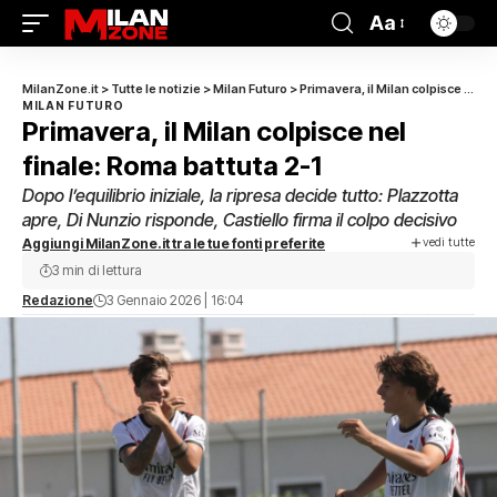
Aa
MilanZone.it
>
Tutte le notizie
>
Milan Futuro
>
Primavera, il Milan colpisce nel finale: Roma battuta 2-1
MILAN FUTURO
Primavera, il Milan colpisce nel
finale: Roma battuta 2-1
Dopo l’equilibrio iniziale, la ripresa decide tutto: Plazzotta
apre, Di Nunzio risponde, Castiello firma il colpo decisivo
vedi tutte
Aggiungi MilanZone.it tra le tue fonti preferite
3 min di lettura
Redazione
3 Gennaio 2026 | 16:04