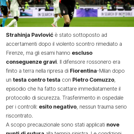
Strahinja Pavlović
è stato sottoposto ad
accertamenti dopo il violento scontro rimediato a
Firenze, ma gli esami hanno
escluso
conseguenze gravi
. Il difensore rossonero era
finito a terra nella ripresa di
Fiorentina
-Milan dopo
un
testa contro testa
con
Pietro Comuzzo
,
episodio che ha fatto scattare immediatamente il
protocollo di sicurezza. Trasferimento in ospedale
per i controlli:
esito negativo
, nessun trauma serio
riscontrato.
A scopo precauzionale sono stati applicati
nove
punti di sutura
alla tempia sinistra. Le condizioni