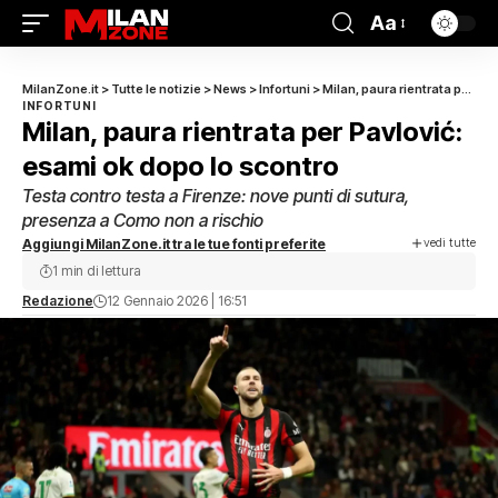
Aa
MilanZone.it
>
Tutte le notizie
>
News
>
Infortuni
>
Milan, paura rientrata per Pavlović: esami ok dopo lo scontro
INFORTUNI
Milan, paura rientrata per Pavlović:
esami ok dopo lo scontro
Testa contro testa a Firenze: nove punti di sutura,
presenza a Como non a rischio
vedi tutte
Aggiungi MilanZone.it tra le tue fonti preferite
1 min di lettura
Redazione
12 Gennaio 2026 | 16:51