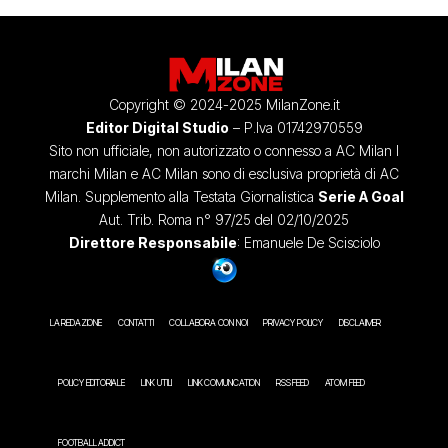
Copyright © 2024-2025 MilanZone.it
Editor Digital Studio
– P.Iva 01742970559
Sito non ufficiale, non autorizzato o connesso a AC Milan I
marchi Milan e AC Milan sono di esclusiva proprietà di AC
Milan. Supplemento alla Testata Giornalistica
Serie A Goal
Aut. Trib. Roma n° 97/25 del 02/10/2025
Direttore Responsabile
: Emanuele De Scisciolo
LA REDAZIONE
CONTATTI
COLLABORA CON NOI
PRIVACY POLICY
DISCLAIMER
POLICY EDITORIALE
LINK UTILI
LINK COMUNICATION
RSS FEED
ATOM FEED
FOOTBALL ADDICT