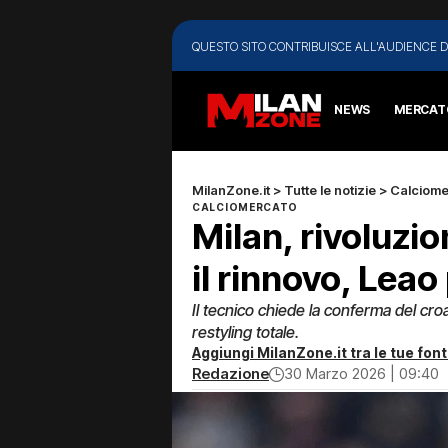
QUESTO SITO CONTRIBUISCE ALL'AUDIENCE D
NEWS
MERCAT
MilanZone.it
>
Tutte le notizie
>
Calciome
CALCIOMERCATO
Milan, rivoluzio
il rinnovo, Leao
Il tecnico chiede la conferma del croat
restyling totale.
Aggiungi MilanZone.it tra le tue font
Redazione
30 Marzo 2026 | 09:40