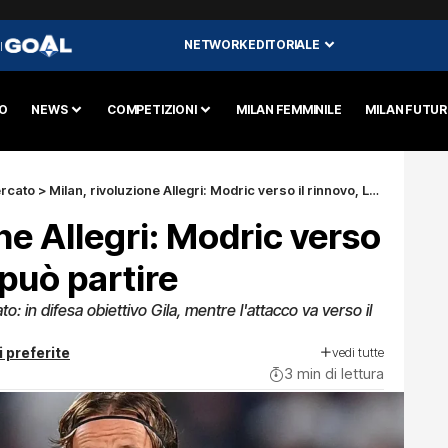
NETWORK EDITORIALE
I
O
NEWS
COMPETIZIONI
MILAN FEMMINILE
MILAN FUTU
rcato
>
Milan, rivoluzione Allegri: Modric verso il rinnovo, Leao può partire
ne Allegri: Modric verso
 può partire
o: in difesa obiettivo Gila, mentre l'attacco va verso il
vedi tutte
i preferite
3 min di lettura