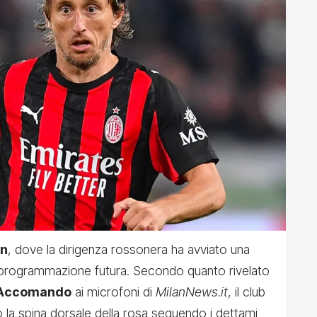
an
, dove la dirigenza rossonera ha avviato una
 programmazione futura. Secondo quanto rivelato
 Accomando
ai microfoni di
MilanNews.it
, il club
o la spina dorsale della rosa seguendo i dettami