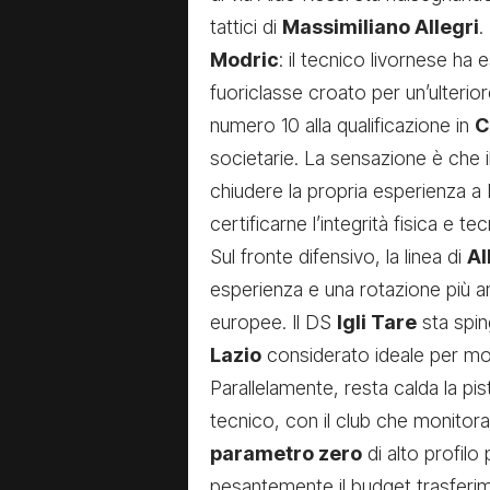
tattici di
Massimiliano Allegri
.
Modric
: il tecnico livornese ha e
fuoriclasse croato per un’ulteri
numero 10 alla qualificazione in
C
societarie. La sensazione è che 
chiudere la propria esperienza a
certificarne l’integrità fisica e tec
Sul fronte difensivo, la linea di
Al
esperienza e una rotazione più am
europee. Il DS
Igli Tare
sta spi
Lazio
considerato ideale per mod
Parallelamente, resta calda la pi
tecnico, con il club che monitor
parametro zero
di alto profilo
pesantemente il budget trasferim