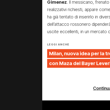
Gimenez
. Il messicano, frenato
realizzativi richiesti, appare come 
ha già tentato di inserirlo in dive
dell’attacco rossonero dipender
uscite eccellenti, in un mercato 
LEGGI ANCHE
Milan, nuova idea per la tr
con Maza del Bayer Leve
Continua