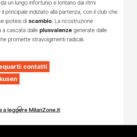
 da un lungo infortunio e lontano dai ritmi
il principale indiziato alla partenza, con il club che
rse ipotesi di
scambio
. La ricostruzione
à a cascata dalle
plusvalenze
generate dalle
che promette stravolgimenti radicali.
equarti: contatti
rkusen
 a leggere MilanZone.it