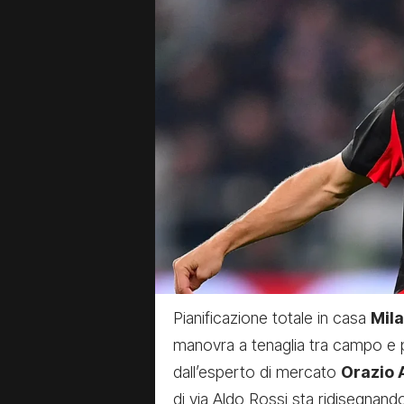
Pianificazione totale in casa
Mil
manovra a tenaglia tra campo e
dall’esperto di mercato
Orazio
di via Aldo Rossi sta ridisegnand