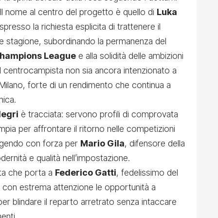
 Il nome al centro del progetto è quello di
Luka
spresso la richiesta esplicita di trattenere il
ore stagione, subordinando la permanenza del
hampions League
e alla solidità delle ambizioni
il centrocampista non sia ancora intenzionato a
 Milano, forte di un rendimento che continua a
nica.
legri
è tracciata: servono profili di comprovata
pia per affrontare il ritorno nelle competizioni
ngendo con forza per
Mario Gila
, difensore della
ernità e qualità nell’impostazione.
sta che porta a
Federico Gatti
, fedelissimo del
a con estrema attenzione le opportunità a
 per blindare il reparto arretrato senza intaccare
enti.