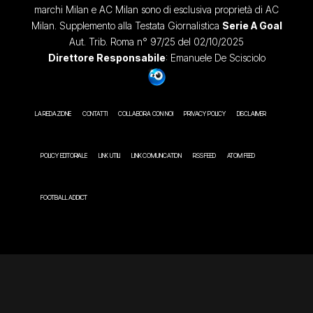
marchi Milan e AC Milan sono di esclusiva proprietà di AC
Milan. Supplemento alla Testata Giornalistica
Serie A Goal
Aut. Trib. Roma n° 97/25 del 02/10/2025
Direttore Responsabile
: Emanuele De Scisciolo
LA REDAZIONE
CONTATTI
COLLABORA CON NOI
PRIVACY POLICY
DISCLAIMER
POLICY EDITORIALE
LINK UTILI
LINK COMUNICATION
RSS FEED
ATOM FEED
FOOTBALL ADDICT