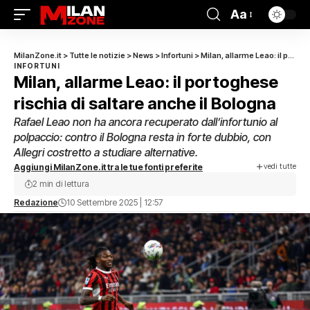
Aa
MilanZone.it
>
Tutte le notizie
>
News
>
Infortuni
>
Milan, allarme Leao: il portoghese rischia di saltare anche il Bologna
INFORTUNI
Milan, allarme Leao: il portoghese
rischia di saltare anche il Bologna
Rafael Leao non ha ancora recuperato dall’infortunio al
polpaccio: contro il Bologna resta in forte dubbio, con
Allegri costretto a studiare alternative.
vedi tutte
Aggiungi MilanZone.it tra le tue fonti preferite
2 min di lettura
Redazione
10 Settembre 2025 | 12:57