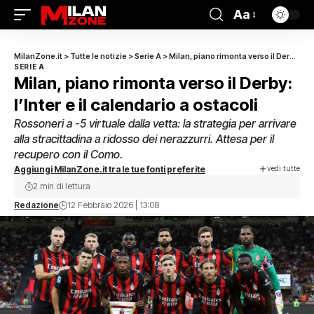
Aa
MilanZone.it
>
Tutte le notizie
>
Serie A
>
Milan, piano rimonta verso il Derby: l’Inter e il calendario a ostacoli
SERIE A
Milan, piano rimonta verso il Derby:
l’Inter e il calendario a ostacoli
Rossoneri a -5 virtuale dalla vetta: la strategia per arrivare
alla stracittadina a ridosso dei nerazzurri. Attesa per il
recupero con il Como.
vedi tutte
Aggiungi MilanZone.it tra le tue fonti preferite
2 min di lettura
Redazione
12 Febbraio 2026 | 13:08