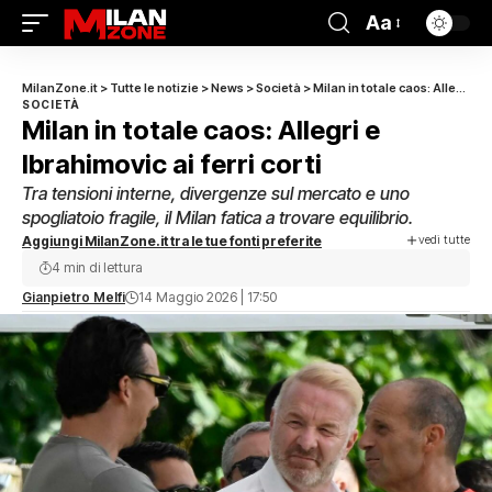
Aa
MilanZone.it
>
Tutte le notizie
>
News
>
Società
>
Milan in totale caos: Allegri e Ibrahimovic ai ferri corti
SOCIETÀ
Milan in totale caos: Allegri e
Ibrahimovic ai ferri corti
Tra tensioni interne, divergenze sul mercato e uno
spogliatoio fragile, il Milan fatica a trovare equilibrio.
vedi tutte
Aggiungi MilanZone.it tra le tue fonti preferite
4 min di lettura
Gianpietro Melfi
14 Maggio 2026 | 17:50