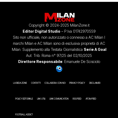
Copyright © 2024-2025 MilanZone.it
Editor Digital Studio
– P.Iva 01742970559
Sito non ufficiale, non autorizzato o connesso a AC Milan I
marchi Milan e AC Milan sono di esclusiva proprietà di AC
Milan. Supplemento alla Testata Giornalistica
Serie A Goal
Aut. Trib. Roma n° 97/25 del 02/10/2025
Direttore Responsabile
: Emanuele De Scisciolo
LA REDAZIONE
CONTATTI
COLLABORA CON NOI
PRIVACY POLICY
DISCLAIMER
POLICY EDITORIALE
LINK UTILI
LINK COMUNICATION
RSS FEED
ATOM FEED
FOOTBALL ADDICT