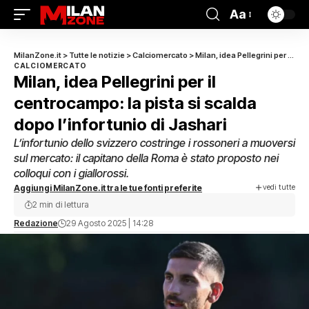
Aa
MilanZone.it
>
Tutte le notizie
>
Calciomercato
>
Milan, idea Pellegrini per il centrocampo: la pista si scalda dopo l’infortunio di Jashari
CALCIOMERCATO
Milan, idea Pellegrini per il
centrocampo: la pista si scalda
dopo l’infortunio di Jashari
L’infortunio dello svizzero costringe i rossoneri a muoversi
sul mercato: il capitano della Roma è stato proposto nei
colloqui con i giallorossi.
vedi tutte
Aggiungi MilanZone.it tra le tue fonti preferite
2 min di lettura
Redazione
29 Agosto 2025 | 14:28