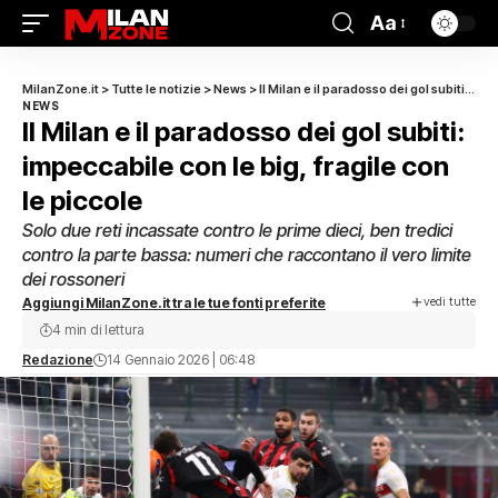
Aa
MilanZone.it
>
Tutte le notizie
>
News
>
Il Milan e il paradosso dei gol subiti: impeccabile con le big, fragile con le piccole
NEWS
Il Milan e il paradosso dei gol subiti:
impeccabile con le big, fragile con
le piccole
Solo due reti incassate contro le prime dieci, ben tredici
contro la parte bassa: numeri che raccontano il vero limite
dei rossoneri
vedi tutte
Aggiungi MilanZone.it tra le tue fonti preferite
4 min di lettura
Redazione
14 Gennaio 2026 | 06:48