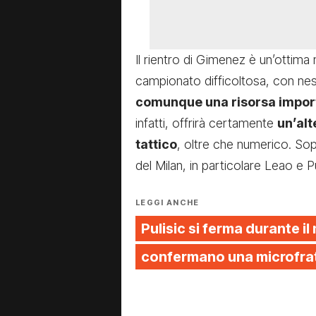
Il rientro di Gimenez è un’ottima 
campionato difficoltosa, con ne
comunque una risorsa importa
infatti, offrirà certamente
un’alt
tattico
, oltre che numerico. Sopr
del Milan, in particolare Leao e 
LEGGI ANCHE
Pulisic si ferma durante il
confermano una microfrat