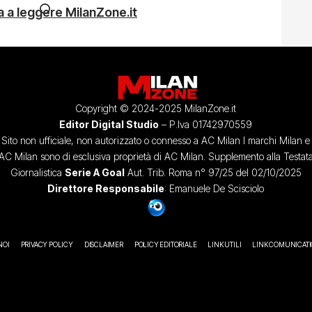
 a leggere MilanZone.it
Copyright © 2024-2025 MilanZone.it
Editor Digital Studio
– P.Iva 01742970559
Sito non ufficiale, non autorizzato o connesso a AC Milan I marchi Milan e
AC Milan sono di esclusiva proprietà di AC Milan. Supplemento alla Testat
Giornalistica
Serie A Goal
Aut. Trib. Roma n° 97/25 del 02/10/2025
Direttore Responsabile
: Emanuele De Scisciolo
NOI
PRIVACY POLICY
DISCLAIMER
POLICY EDITORIALE
LINK UTILI
LINK COMUNICAT