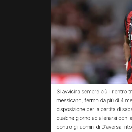
Si avvicina sempre più il rientro 
messicano, fermo da più di 4 mesi
disposizione per la partita di sab
qualche giorno ad allenarsi con l
contro gli uomini di D’aversa, rit