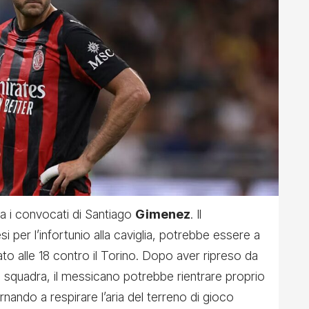
tra i convocati di Santiago
Gimenez
. Il
 per l’infortunio alla caviglia, potrebbe essere a
ato alle 18 contro il Torino. Dopo aver ripreso da
a squadra, il messicano potrebbe rientrare proprio
ornando a respirare l’aria del terreno di gioco