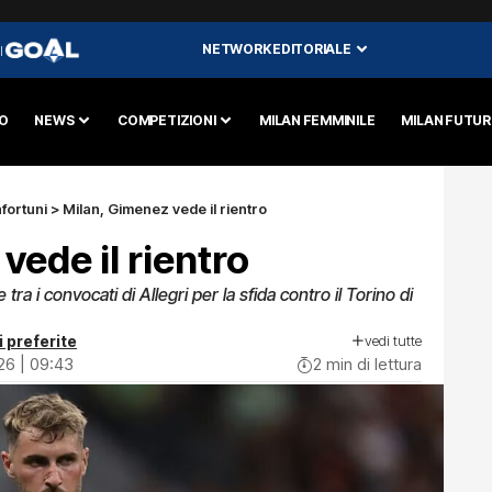
NETWORK EDITORIALE
I
O
NEWS
COMPETIZIONI
MILAN FEMMINILE
MILAN FUTU
nfortuni
>
Milan, Gimenez vede il rientro
vede il rientro
a i convocati di Allegri per la sfida contro il Torino di
vedi tutte
i preferite
26 | 09:43
2 min di lettura