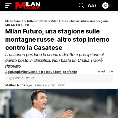
Aa
MilanZone.it
>
Tutte le notizie
>
Milan Futuro
>
Milan Futuro, una stagione sulle montagne russe: altro stop interno contro la Casatese
MILAN FUTURO
Milan Futuro, una stagione sulle
montagne russe: altro stop interno
contro la Casatese
I rossoneri perdono lo scontro diretto e precipitano al
quinto posto in classifica. Non basta un Chaka Traorè
ritrovato
vedi tutte
Aggiungi MilanZone.it tra le tue fonti preferite
4 min di lettura
Matteo Noceti
26 Gennaio 2026 | 10:26