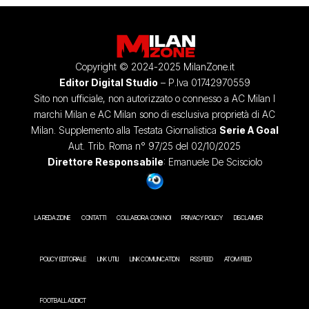
Copyright © 2024-2025 MilanZone.it
Editor Digital Studio
– P.Iva 01742970559
Sito non ufficiale, non autorizzato o connesso a AC Milan I
marchi Milan e AC Milan sono di esclusiva proprietà di AC
Milan. Supplemento alla Testata Giornalistica
Serie A Goal
Aut. Trib. Roma n° 97/25 del 02/10/2025
Direttore Responsabile
: Emanuele De Scisciolo
LA REDAZIONE
CONTATTI
COLLABORA CON NOI
PRIVACY POLICY
DISCLAIMER
POLICY EDITORIALE
LINK UTILI
LINK COMUNICATION
RSS FEED
ATOM FEED
FOOTBALL ADDICT