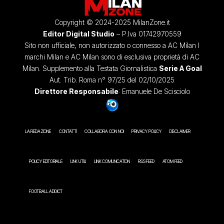
Copyright © 2024-2025 MilanZone.it
Editor Digital Studio
– P.Iva 01742970559
Sito non ufficiale, non autorizzato o connesso a AC Milan I
marchi Milan e AC Milan sono di esclusiva proprietà di AC
Milan. Supplemento alla Testata Giornalistica
Serie A Goal
Aut. Trib. Roma n° 97/25 del 02/10/2025
Direttore Responsabile
: Emanuele De Scisciolo
LA REDAZIONE
CONTATTI
COLLABORA CON NOI
PRIVACY POLICY
DISCLAIMER
POLICY EDITORIALE
LINK UTILI
LINK COMUNICATION
RSS FEED
ATOM FEED
FOOTBALL ADDICT