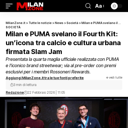
Aa
MilanZone.it
>
Tutte le notizie
>
News
>
Società
>
Milan e PUMA svelano il Fourth Kit: un’icona tra calcio e cultura urbana firmata Slam Jam
SOCIETÀ
Milan e PUMA svelano il Fourth Kit:
un’icona tra calcio e cultura urbana
firmata Slam Jam
Presentata la quarta maglia ufficiale realizzata con PUMA
e l'iconico brand streetwear; via al pre-order con premi
esclusivi per i membri Rossoneri Rewards.
vedi tutte
Aggiungi MilanZone.it tra le tue fonti preferite
3 min di lettura
Redazione
22 Febbraio 2026 | 11:05