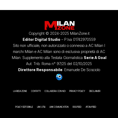
Copyright © 2024-2025 MilanZone.it
Editor Digital Studio
– P.Iva 01742970559
Sito non ufficiale, non autorizzato o connesso a AC Milan I
marchi Milan e AC Milan sono di esclusiva proprietà di AC
Milan. Supplemento alla Testata Giornalistica
Serie A Goal
Aut. Trib. Roma n° 97/25 del 02/10/2025
Direttore Responsabile
: Emanuele De Scisciolo
LA REDAZIONE
CONTATTI
COLLABORA CON NOI
PRIVACY POLICY
DISCLAIMER
POLICY EDITORIALE
LINK UTILI
LINK COMUNICATION
RSS FEED
ATOM FEED