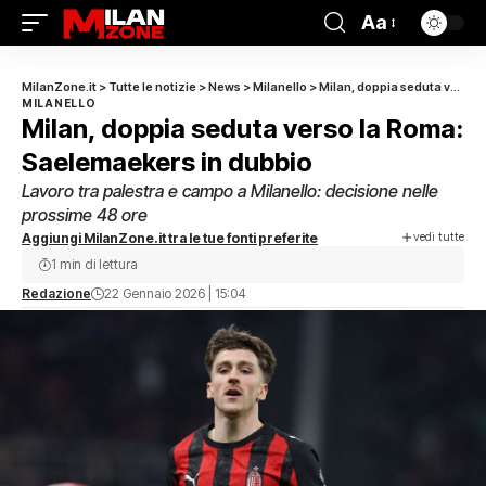
Aa
MilanZone.it
>
Tutte le notizie
>
News
>
Milanello
>
Milan, doppia seduta verso la Roma: Saelemaekers in dubbio
MILANELLO
Milan, doppia seduta verso la Roma:
Saelemaekers in dubbio
Lavoro tra palestra e campo a Milanello: decisione nelle
prossime 48 ore
vedi tutte
Aggiungi MilanZone.it tra le tue fonti preferite
1 min di lettura
Redazione
22 Gennaio 2026 | 15:04