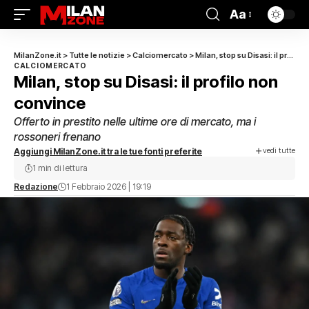
Aa
MilanZone.it
>
Tutte le notizie
>
Calciomercato
>
Milan, stop su Disasi: il profilo non convince
CALCIOMERCATO
Milan, stop su Disasi: il profilo non
convince
Offerto in prestito nelle ultime ore di mercato, ma i
rossoneri frenano
vedi tutte
Aggiungi MilanZone.it tra le tue fonti preferite
1 min di lettura
Redazione
1 Febbraio 2026 | 19:19