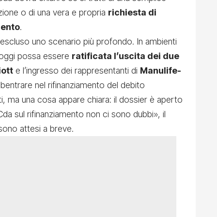
azione o di una vera e propria
richiesta di
mento
.
scluso uno scenario più profondo. In ambienti
ià oggi possa essere
ratificata l’uscita dei due
iott
e l’ingresso dei rappresentanti di
Manulife-
ubentrare nel rifinanziamento del debito
i, ma una cosa appare chiara: il dossier è aperto
Cda sul rifinanziamento non ci sono dubbi», il
 sono attesi a breve.