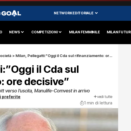
NETWORK EDITORIALE
I
O
NEWS
COMPETIZIONI
MILAN FEMMINILE
MILAN FUTU
ocietà
>
Milan, Pellegatti:”Oggi il Cda sul rifinanziamento: ore decisive”
i:”Oggi il Cda sul
: ore decisive”
iott verso l’uscita, Manulife-Comvest in arrivo
vedi tutte
i preferite
1 min di lettura