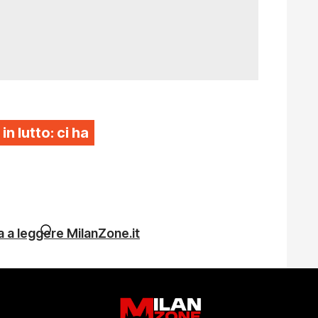
 in lutto: ci ha
 a leggere MilanZone.it