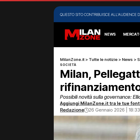
QUESTO SITO CONTRIBUISCE ALL'AUDIENCE D
NEWS
MERCAT
MilanZone.it
>
Tutte le notizie
>
News
>
S
SOCIETÀ
Milan, Pellegatt
rifinanziamento
Possibili novità sulla governance: Ell
Aggiungi MilanZone.it tra le tue font
Redazione
26 Gennaio 2026 | 18:33